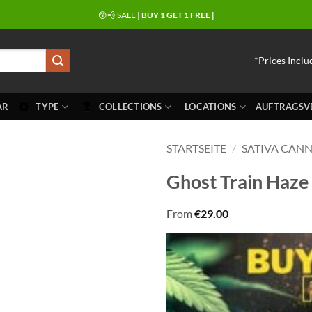
😙💨 SALE |
BUY 1 GET 1 FREE |
*Prices Inclu
AR
TYPE
COLLECTIONS
LOCATIONS
AUFTRAGSV
STARTSEITE
/
SATIVA CANN
Ghost Train Haze 
From
€
29.00