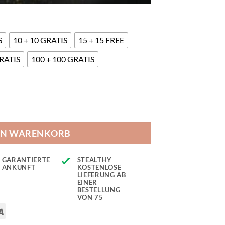
S
10 + 10 GRATIS
15 + 15 FREE
GRATIS
100 + 100 GRATIS
no Seeds Menge
EN WARENKORB
GARANTIERTE
STEALTHY
ANKUNFT
KOSTENLOSE
LIEFERUNG AB
EINER
BESTELLUNG
VON 75
rCard
Visa