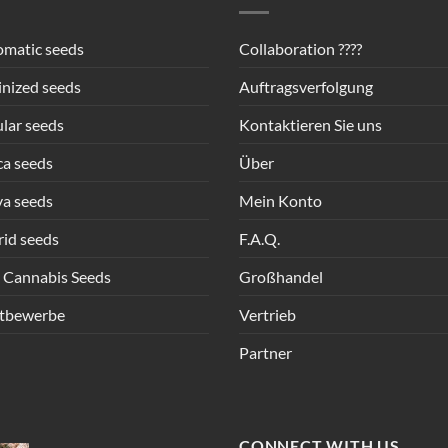
matic seeds
Collaboration ????
nized seeds
Auftragsverfolgung
lar seeds
Kontaktieren Sie uns
ca seeds
Über
va seeds
Mein Konto
id seeds
F.A.Q.
 Cannabis Seeds
Großhandel
tbewerbe
Vertrieb
Partner
CONNECT WITH US