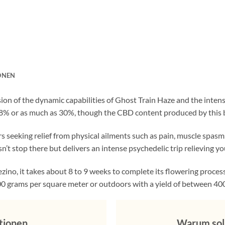
ONEN
sion of the dynamic capabilities of Ghost Train Haze and the intens
o 28% or as much as 30%, though the CBD content produced by this b
s seeking relief from physical ailments such as pain, muscle spasm
n’t stop there but delivers an intense psychedelic trip relieving y
ino, it takes about 8 to 9 weeks to complete its flowering process;
00 grams per square meter or outdoors with a yield of between 40
tionen
Warum soll