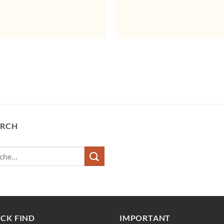
ARCH
e
:
CK FIND
IMPORTANT