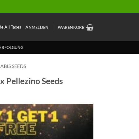
de All Taxes
ANMELDEN
WARENKORB
ERFOLGUNG
ABIS SEEDS
x Pellezino Seeds