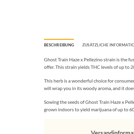
BESCHREIBUNG
ZUSÄTZLICHE INFORMATI
Ghost Train Haze x Pellezino strain is the fu
offer. This strain yields THC levels of up t
This herb is a wonderful choice for consumer
will wrap you in its woody aroma, and it does
Sowing the seeds of Ghost Train Haze x Pellez
grown indoors to yield marijuana of up to 6
Versandinforma