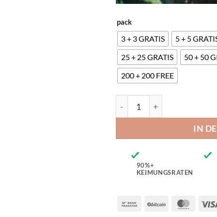
pack
3 + 3 GRATIS
5 + 5 GRATI
25 + 25 GRATIS
50 + 50 
200 + 200 FREE
Ghost Train Haze x Pellezi
IN D
90%+
KEIMUNGSRATEN
Bank
BitCoin
Maste
Transfer