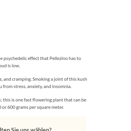
e psychedelic effect that Pellezino has to
ud is low.
s, and cramping. Smoking a joint of this kush
ou from stress, anxiety, and insomnia.
 this is one fast flowering plant that can be
0 or 600 grams per square meter.
ten Sie uns wählen?