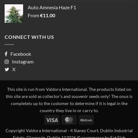
Auto Amnesia Haze F1
From
€
11.00
CONNECT WITH US
Facebook
Instagram
X
This site is run from Valdora International. The products listed on
this site are sold as collector’s and souvenir seeds only! The onus is
completely up to the customer to determine if it is legal in the
country they live in or carry to.
Visa
MasterCard
BitCoin
Copyright Valdora International - 4 Slaney Court, Dublin Industrial
Estate, Glasnevin, Dublin 112026 ©
ecommerce by Fat Fish