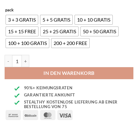
pack
3 + 3 GRATIS
5 + 5 GRATIS
10 + 10 GRATIS
15 + 15 FREE
25 + 25 GRATIS
50 + 50 GRATIS
100 + 100 GRATIS
200 + 200 FREE
Skywalker Ghost x Triangle Kush Seeds Menge
IN DEN WARENKORB
90%+ KEIMUNGSRATEN
GARANTIERTE ANKUNFT
STEALTHY KOSTENLOSE LIEFERUNG AB EINER
BESTELLUNG VON 75
Bank
BitCoin
MasterCard
Visa
Transfer