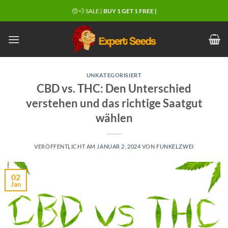
Zum
😙💨 SALE |
BUY 1 GET 1 FREE |
Inhalt
springen
UNKATEGORISIERT
CBD vs. THC: Den Unterschied
verstehen und das richtige Saatgut
wählen
VERÖFFENTLICHT AM
JANUAR 2, 2024
VON
FUNKELZWEI
02
Jan