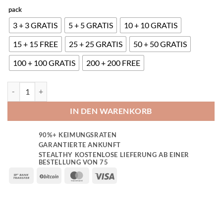
pack
3 + 3 GRATIS
5 + 5 GRATIS
10 + 10 GRATIS
15 + 15 FREE
25 + 25 GRATIS
50 + 50 GRATIS
100 + 100 GRATIS
200 + 200 FREE
Northern Lights x Big Bud Auto Seeds Menge
IN DEN WARENKORB
90%+ KEIMUNGSRATEN
GARANTIERTE ANKUNFT
STEALTHY KOSTENLOSE LIEFERUNG AB EINER
BESTELLUNG VON 75
Bank
BitCoin
MasterCard
Visa
Transfer